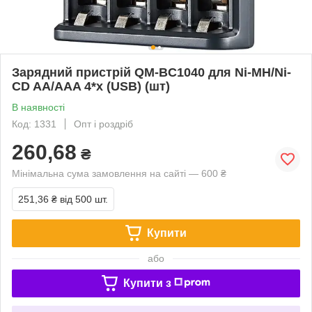
Зарядний пристрій QM-BC1040 для Ni-MH/Ni-
CD AA/AAA 4*x (USB) (шт)
В наявності
Код: 1331
Опт і роздріб
260,68
₴
Мінімальна сума замовлення на сайті — 600 ₴
251,36 ₴
від 500 шт.
Купити
або
Купити з