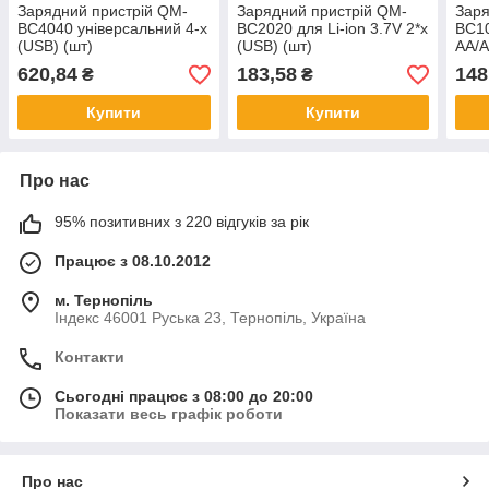
Зарядний пристрій QM-
Зарядний пристрій QM-
Заря
BC4040 універсальний 4-x
BC2020 для Li-ion 3.7V 2*x
BC10
(USB) (шт)
(USB) (шт)
AA/A
620,84
183,58
148
₴
₴
Купити
Купити
Про нас
95% позитивних з 220 відгуків за рік
Працює з 08.10.2012
м. Тернопіль
Індекс 46001 Руська 23, Тернопіль, Україна
Контакти
Сьогодні працює з 08:00 до 20:00
Показати весь графік роботи
Про нас