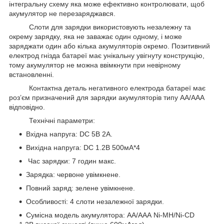
інтегральну схему яка може ефективно контролювати, щоб
акумулятор не перезаряджався.
Слоти для зарядки використовують незалежну та
окрему зарядку, яка не заважає один одному, і може
заряджати один або кілька акумуляторів окремо. Позитивний
електрод гнізда батареї має унікальну увігнуту конструкцію,
тому акумулятор не можна ввімкнути при невірному
встановленні.
Контактна деталь негативного електрода батареї має
роз’єм призначений для зарядки акумуляторів типу АА/ААА
відповідно.
Технічні параметри:
Вхідна напруга: DC 5В 2A.
Вихідна напруга: DC 1.2В 500мA*4
Час зарядки: 7 годин макс.
Зарядка: червоне увімкнене.
Повний заряд: зелене увімкнене.
Особливості: 4 слоти незалежної зарядки.
Сумісна модель акумулятора: АА/ААА Ni-MH/Ni-CD