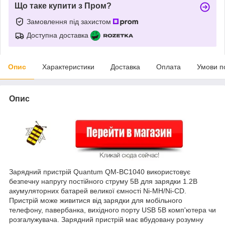
Що таке купити з Пром?
Замовлення під захистом
Доступна доставка
Опис
Характеристики
Доставка
Оплата
Умови п
Опис
Зарядний пристрій Quantum QM-BC1040 використовує
безпечну напругу постійного струму 5В для зарядки 1.2В
акумуляторних батарей великої ємності Ni-MH/Ni-CD.
Пристрій може живитися від зарядки для мобільного
телефону, павербанка, вихідного порту USB 5В комп'ютера чи
розгалужувача. Зарядний пристрій має вбудовану розумну