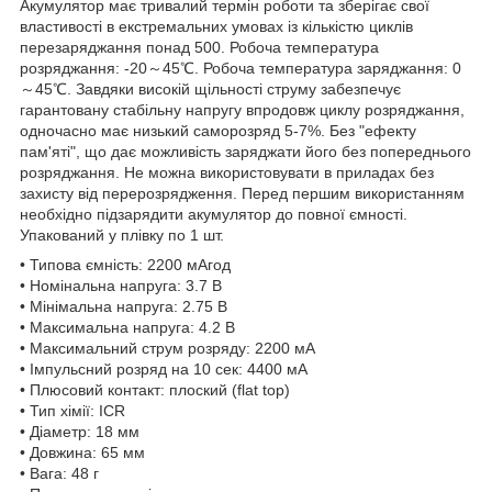
Акумулятор має тривалий термін роботи та зберігає свої
властивості в екстремальних умовах із кількістю циклів
перезаряджання понад 500. Робоча температура
розряджання: -20～45℃. Робоча температура заряджання: 0
～45℃. Завдяки високій щільності струму забезпечує
гарантовану стабільну напругу впродовж циклу розряджання,
одночасно має низький саморозряд 5-7%. Без "ефекту
пам'яті", що дає можливість заряджати його без попереднього
розряджання. Не можна використовувати в приладах без
захисту від перерозрядження. Перед першим використанням
необхідно підзарядити акумулятор до повної ємності.
Упакований у плівку по 1 шт.
• Типова ємність: 2200 мАгод
• Номінальна напруга: 3.7 В
• Мінімальна напруга: 2.75 В
• Максимальна напруга: 4.2 В
• Максимальний струм розряду: 2200 мА
• Імпульсний розряд на 10 сек: 4400 мА
• Плюсовий контакт: плоский (flat top)
• Тип хімії: ICR
• Діаметр: 18 мм
• Довжина: 65 мм
• Вага: 48 г