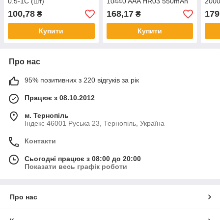
0.5-1С (шт)
10440 AAA HR03 550mAh
200
1.5V із роз'ємом Type-C
(вис
100,78
168,17
179
₴
₴
для зарядки 2шт/уп ​​​​​​​
(шт)
Купити
Купити
Про нас
95% позитивних з 220 відгуків за рік
Працює з 08.10.2012
м. Тернопіль
Індекс 46001 Руська 23, Тернопіль, Україна
Контакти
Сьогодні працює з 08:00 до 20:00
Показати весь графік роботи
Про нас