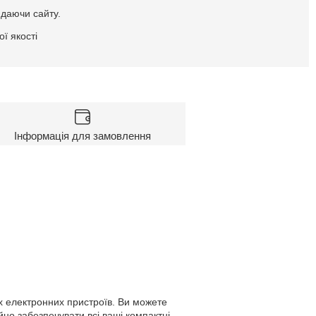
идаючи сайту.
ї якості
Інформація для замовлення
их електронних пристроїв. Ви можете
йно забезпечувати всі ваші компактні