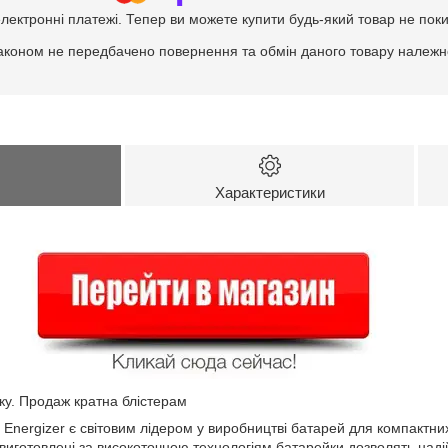
електронні платежі. Тепер ви можете купити будь-який товар не пок
аконом не передбачено повернення та обмін даного товару належно
Характеристики
йку. Продаж кратна блістерам
ь Energizer є світовим лідером у виробництві батарей для компактн
 виготовлені за високоточною технологіям батарейки дозволять наді