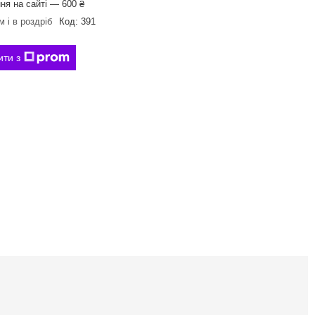
ня на сайті — 600 ₴
 і в роздріб
Код:
391
ити з