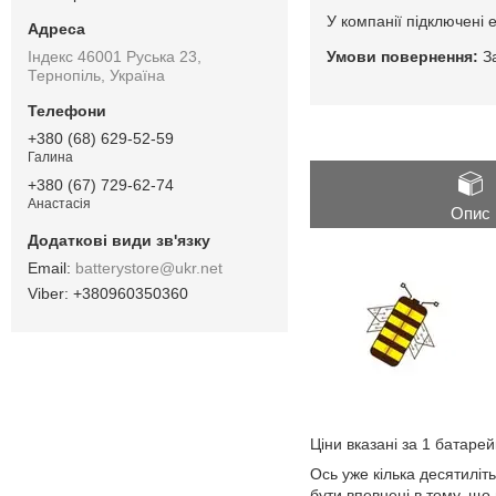
У компанії підключені 
Індекс 46001 Руська 23,
З
Тернопіль, Україна
+380 (68) 629-52-59
Галина
+380 (67) 729-62-74
Анастасія
Опис
batterystore@ukr.net
+380960350360
Ціни вказані за 1 батаре
Ось уже кілька десятиліт
бути впевнені в тому, що