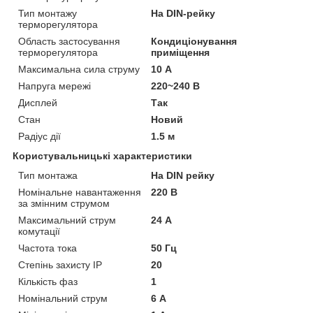
Тип монтажу
На DIN-рейку
терморегулятора
Область застосування
Кондиціонування
терморегулятора
приміщення
Максимальна сила струму
10 А
Напруга мережі
220~240 В
Дисплей
Так
Стан
Новий
Радіус дії
1.5 м
Користувальницькі характеристики
Тип монтажа
На DIN рейку
Номінальне навантаження
220 В
за змінним струмом
Максимальний струм
24 А
комутації
Частота тока
50 Гц
Степінь захисту IP
20
Кількість фаз
1
Номінальний струм
6 А