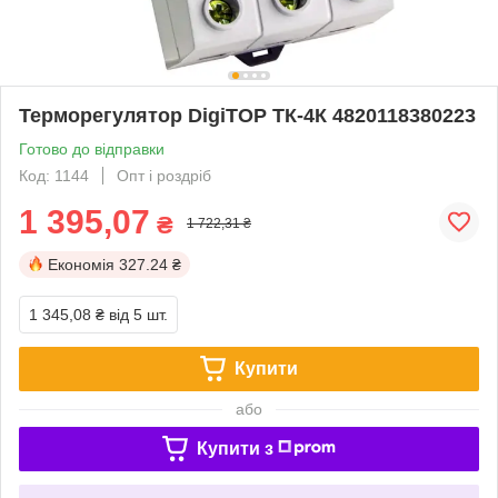
Терморегулятор DigiTOP ТК-4К 4820118380223
Готово до відправки
Код: 1144
Опт і роздріб
1 395,07
₴
1 722,31 ₴
Економія
327.24 ₴
1 345,08 ₴
від 5 шт.
Купити
або
Купити з