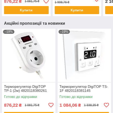
876,22
2 1
₴
1 081,75 ₴
1 908,76 ₴
Купити
Купити
Акційні пропозиції та новинки
–19%
–19%
Терморегулятор DigiTOP
Терморегулятор DigiTOP TS-
ТР-1 (2м) 4820118380261
1F 4820118381145
Готово до відправки
Готово до відправки
876,22
1 084,06
₴
₴
1 081,75 ₴
1 338,35 ₴