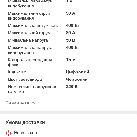
Мінімальні параметри
1 А
видобування
Максимальний струм
50 А
видобування
Максимальна потужність
400 Вт
Максимальний струм
80 А
Мінімальна напруга
50 В
Максимальна напруга
400 В
видобування
Контроль пропадання
True
фази
Індикація
Цифровий
Цвет светодиода
Червоний
Номінальне напруження
220 В
котушки
Приховати
Умови доставки
Нова Пошта