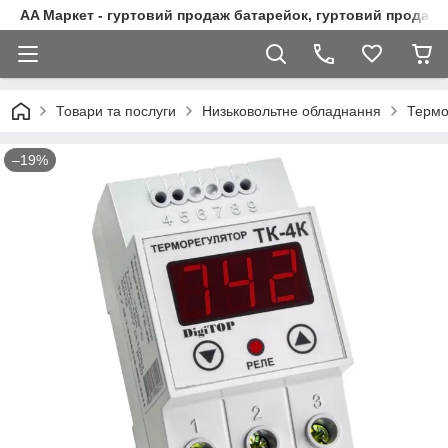
AA Маркет - гуртовий продаж батарейок, гуртовий продаж 
Товари та послуги
Низьковольтне обладнання
Термо
–19%