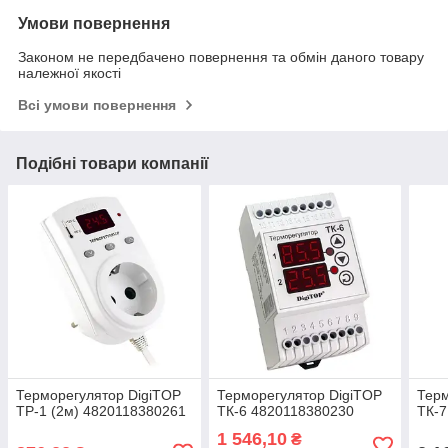
Умови повернення
Законом не передбачено повернення та обмін даного товару
належної якості
Всі умови повернення
Подібні товари компанії
Терморегулятор DigiTOP
Терморегулятор DigiTOP
Терм
ТР-1 (2м) 4820118380261
ТК-6 4820118380230
ТК-7
1 546,10
₴