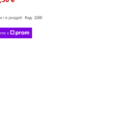
 і в роздріб
Код:
1160
ити з