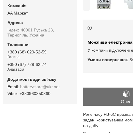
AA Маркет
Індекс 46001 Руська 23,
Тернопіль, Україна
У компанії підключені 
+380 (68) 629-52-59
Галина
З
+380 (67) 729-62-74
Анастасія
batterystore@ukr.net
+380960350360
Опис
Реле часу РВ-6С призначе
задані користувачем мом
на добу.