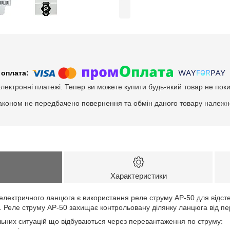
електронні платежі. Тепер ви можете купити будь-який товар не пок
аконом не передбачено повернення та обмін даного товару належно
Характеристики
у електричного ланцюга є використання реле струму АР-50 для відс
. Реле струму АР-50 захищає контрольовану ділянку ланцюга від п
льних ситуацій що відбуваються через перевантаження по струму: