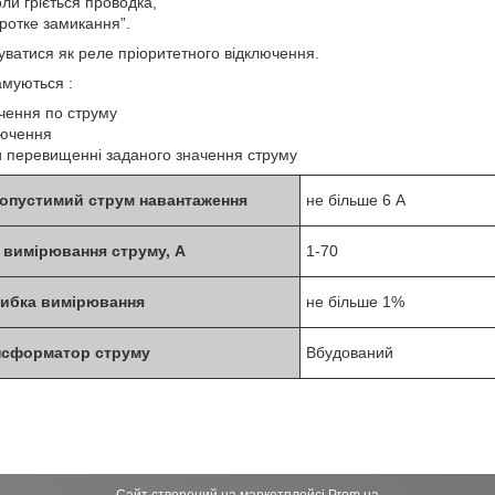
ли гріється проводка,
ротке замикання”.
ватися як реле пріоритетного відключення.
муються :
чення по струму
лючення
и перевищенні заданого значення струму
опустимий струм навантаження
не більше 6 А
 вимірювання струму, A
1-70
ибка вимірювання
не більше 1%
нсформатор струму
Вбудований