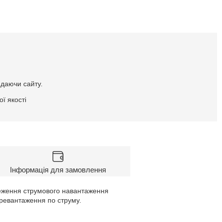
идаючи сайту.
ї якості
Інформація для замовлення
теження струмового навантаження
еревантаження по струму.