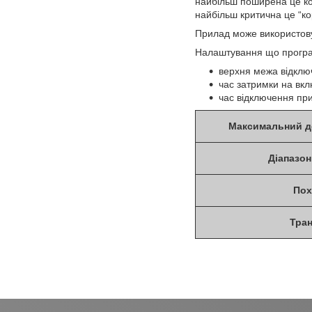
найбільш поширена це ко
найбільш критична це “ко
Прилад може використову
Налаштування що програ
верхня межа відклю
час затримки на вк
час відключення пр
Максимальний д
Діапазон
Пох
Тра