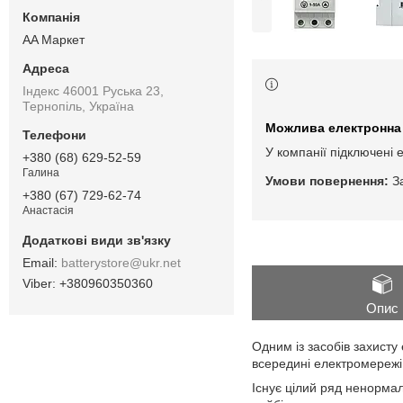
AA Маркет
Індекс 46001 Руська 23,
Тернопіль, Україна
У компанії підключені 
+380 (68) 629-52-59
Галина
З
+380 (67) 729-62-74
Анастасія
batterystore@ukr.net
+380960350360
Опис
Одним із засобів захист
всередині електромережі
Існує цілий ряд ненорма