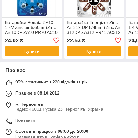
Батарейки Renata ZA10
Батарейка Energizer Zinc
Бата
1.4V Zinc air 6/60шт (Zinc
Air 312 DP 8/48шт (Zinc Air
1.4 
Air 10DP ZA10 PR70 AC10
312DP ZA312 PR41 AC312
Air 
DA230 10A 10HP PR10
DA312 312A 312HP
DA13
24,02
22,53
24,
₴
₴
PR230)
PR312)
Купити
Купити
Про нас
95% позитивних з 220 відгуків за рік
Працює з 08.10.2012
м. Тернопіль
Індекс 46001 Руська 23, Тернопіль, Україна
Контакти
Сьогодні працює з 08:00 до 20:00
Показати весь графік роботи