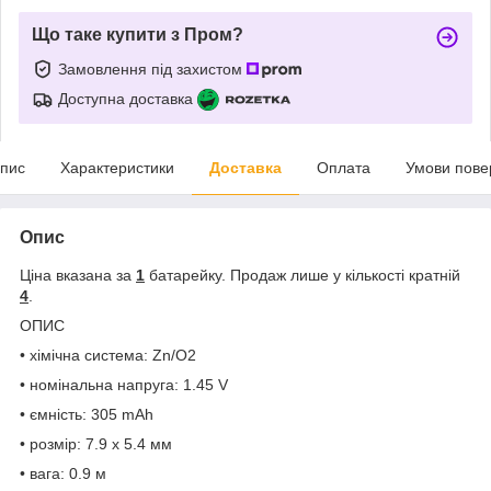
Що таке купити з Пром?
Замовлення під захистом
Доступна доставка
пис
Характеристики
Доставка
Оплата
Умови пове
Опис
Ціна вказана за
1
батарейку. Продаж лише у кількості кратній
4
.
ОПИС
• хімічна система: Zn/O2
• номінальна напруга: 1.45 V
• ємність: 305 mAh
• розмір: 7.9 х 5.4 мм
• вага: 0.9 м