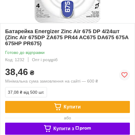
Батарейка Energizer Zinc Air 675 DP 4/24шт
(Zinc Air 675DP ZA675 PR44 AC675 DA675 675A
675HP PR675)
Готово до відправки
Код: 1232
Опт і роздріб
38,46
₴
Мінімальна сума замовлення на сайті — 600 ₴
37,08 ₴
від 500 шт.
Купити
або
Купити з