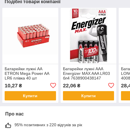
Подібні товари компанії
Батарейки лужні АА
Батарейки лужні ААА
Бата
ETRON Mega Power AA
Energizer MAX AAA LR03
LON
LR6 плівка 40 шт
бл4 7638900438147
400
10,27
22,06
28,
₴
₴
Купити
Купити
Про нас
95% позитивних з 220 відгуків за рік