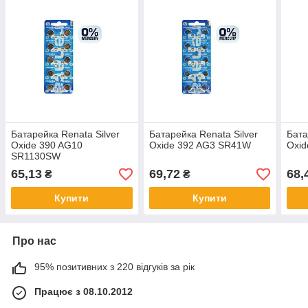
Батарейка Renata Silver
Батарейка Renata Silver
Бата
Oxide 390 AG10
Oxide 392 AG3 SR41W
Oxi
SR1130SW
65,13
69,72
68,
₴
₴
Купити
Купити
Про нас
95% позитивних з 220 відгуків за рік
Працює з 08.10.2012